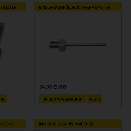
20 LITER
EINSCHRAUBHÜLSE ZU THERMOMETER
34,00 EURO
HR
IN DEN WARENKORB
MEHR
G G3/4"
IMMERVOLL-SCHWIMMDECKEL