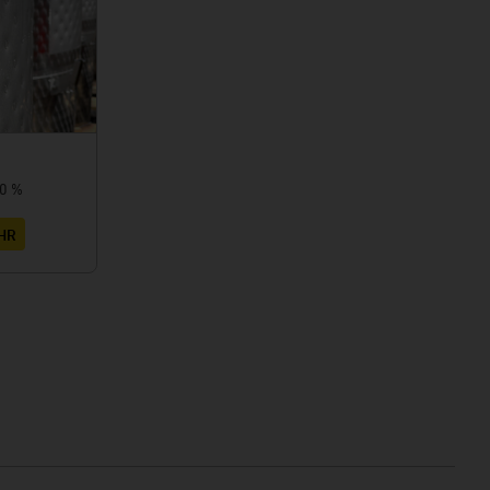
10 %
HR