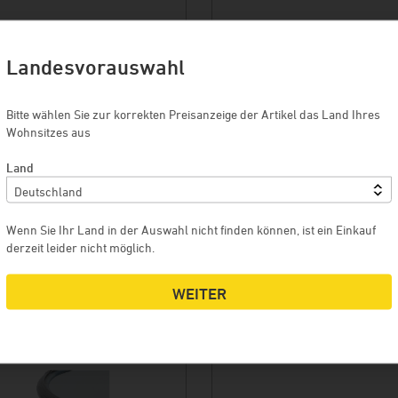
Landesvorauswahl
Bitte wählen Sie zur korrekten Preisanzeige der Artikel das Land Ihres
Wohnsitzes aus
Land
URO
61,00 EURO
Wenn Sie Ihr Land in der Auswahl nicht finden können, ist ein Einkauf
derzeit leider nicht möglich.
 WARENKORB
MEHR
IN DEN WARENKORB
ME
WEITER
TZ FÜR UF-FÄSSER
NEOPRENMANSCHETTE FÜR U