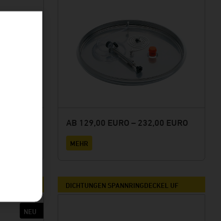
AB 129,00 EURO – 232,00 EURO
HR
MEHR
F
DICHTUNGEN SPANNRINGDECKEL UF