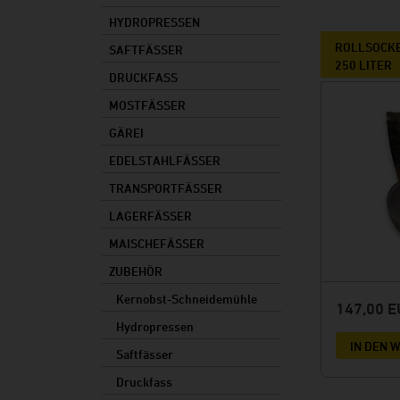
Lagerfässer
HYDROPRESSEN
Maischefässer
ROLLSOCKEL
SAFTFÄSSER
250 LITER
Zubehör
DRUCKFASS
MOSTFÄSSER
Ersatzteile
GÄREI
EDELSTAHLFÄSSER
TRANSPORTFÄSSER
LAGERFÄSSER
MAISCHEFÄSSER
ZUBEHÖR
Kernobst-Schneidemühle
147,00 
Hydropressen
IN DEN
Saftfässer
Druckfass