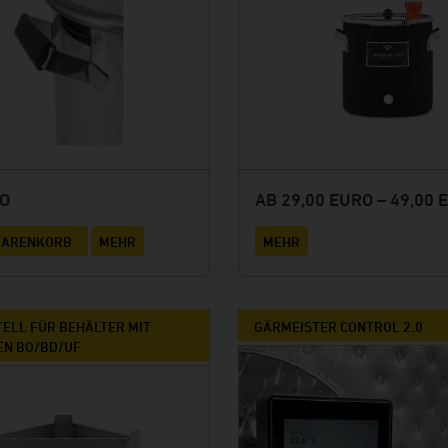
RO
AB 29,00 EURO – 49,00 
 WARENKORB
MEHR
MEHR
ELL FÜR BEHÄLTER MIT
GÄRMEISTER CONTROL 2.0
EN BO/BD/UF