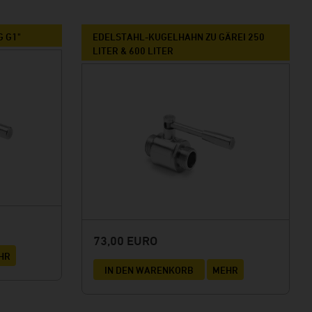
 G1"
EDELSTAHL-KUGELHAHN ZU GÄREI 250
LITER & 600 LITER
73,00 EURO
HR
IN DEN WARENKORB
MEHR