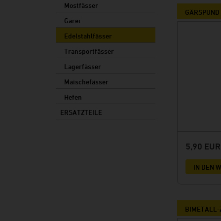
Mostfässer
GÄRSPUND 
Gärei
Edelstahlfässer
Transportfässer
Lagerfässer
Maischefässer
Hefen
ERSATZTEILE
5,90 EU
IN DEN
BIMETALL