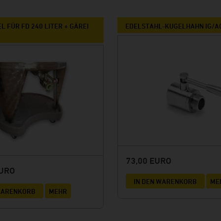
 FÜR FD 240 LITER + GÄREI
EDELSTAHL-KUGELHAHN IG/AG
73,00 EURO
EURO
IN DEN WARENKORB
ME
 WARENKORB
MEHR