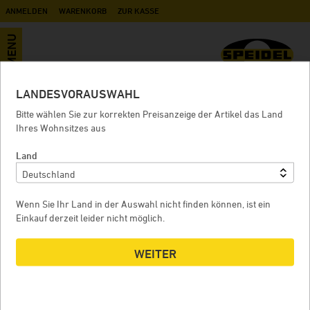
ANMELDEN
WARENKORB
ZUR KASSE
MENU
LANDESVORAUSWAHL
Kunststoff-Auslaufhahn mit
Bitte wählen Sie zur korrekten Preisanzeige der Artikel das Land
Überwurfmutter NW 10 für Mostfass
Ihres Wohnsitzes aus
Land
KUNSTSTOFF-AUSLAUFHAHN MIT ÜBERWURFMUTTER
Wenn Sie Ihr Land in der Auswahl nicht finden können, ist ein
NW 10 FÜR MOSTFASS
Einkauf derzeit leider nicht möglich.
WEITER