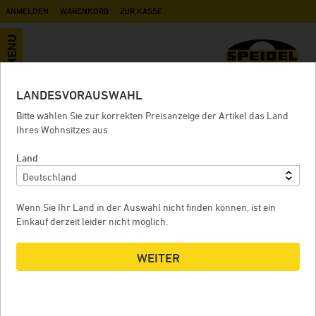
ANMELDEN
WARENKORB
ZUR KASSE
MENU
LANDESVORAUSWAHL
Rollsockel für Behälter
Bitte wählen Sie zur korrekten Preisanzeige der Artikel das Land
Ihres Wohnsitzes aus
Durchmesser 350mm – 440mm
Land
ROLLSOCKEL FÜR BEHÄLTER DURCHMESSER 350MM –
R
Wenn Sie Ihr Land in der Auswahl nicht finden können, ist ein
440MM
Einkauf derzeit leider nicht möglich.
WEITER