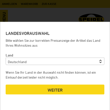
ANMELDEN
WARENKORB
ZUR KASSE
MENU
LANDESVORAUSWAHL
Neoprenmanschette für UF
Bitte wählen Sie zur korrekten Preisanzeige der Artikel das Land
Ihres Wohnsitzes aus
Land
NEOPRENMANSCHETTE FÜR UF
Wenn Sie Ihr Land in der Auswahl nicht finden können, ist ein
Einkauf derzeit leider nicht möglich.
WEITER