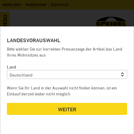
ANMELDEN
WARENKORB
ZUR KASSE
MENU
LANDESVORAUSWAHL
Gärei
Bitte wählen Sie zur korrekten Preisanzeige der Artikel das Land
Ihres Wohnsitzes aus
Land
ROLLSOCKEL FÜR FD 240 LITER + GÄREI 250 LITER
Wenn Sie Ihr Land in der Auswahl nicht finden können, ist ein
Einkauf derzeit leider nicht möglich.
WEITER